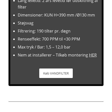
Lang levetid: 2 års levetid før udskiftning af
filter
Dimensioner: KUN H=390 mm /Ø130 mm
Støjsvag
Filtrering: 190 tilter pr. døgn
Renseeffekt: 700 PPM til <30 PPM
Max tryk / Bar: 1,5 – 12,0 bar
Nem at installerer – Tilkøb montering
HER
Køb VANDFILTER