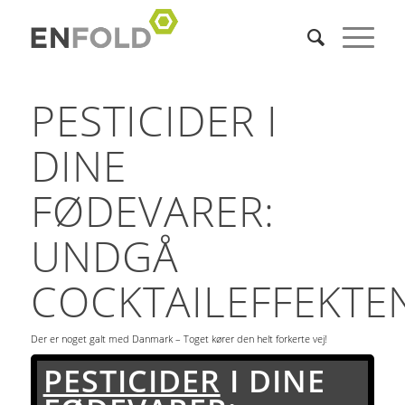
PESTICIDER I
DINE
FØDEVARER:
UNDGÅ
COCKTAILEFFEKTE
Der er noget galt med Danmark – Toget kører den helt forkerte vej!
PESTICIDER
I DINE