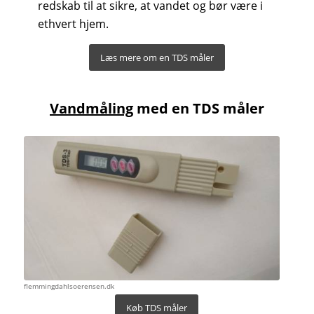
redskab til at sikre, at vandet og bør være i
ethvert hjem.
Læs mere om en TDS måler
Vandmåling
med en TDS måler
flemmingdahlsoerensen.dk
Køb TDS måler