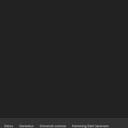
Detox
Slankekur
Omvendt osmose
Flemming Dahl Sørensen