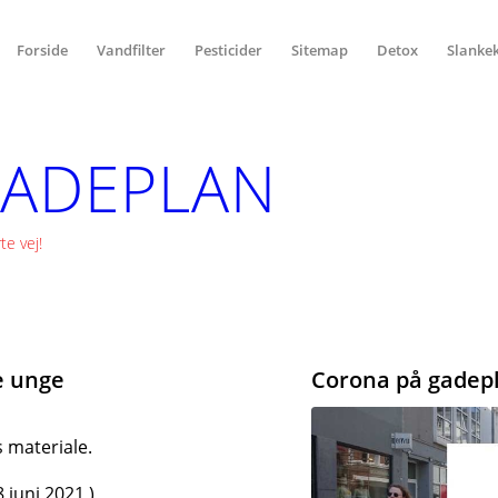
Forside
Vandfilter
Pesticider
Sitemap
Detox
Slanke
GADEPLAN
e vej!
e unge
Corona på gadep
s materiale.
 juni 2021 )